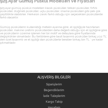
925 Ayar Gümüş Püskül Modelleri ve Fiyatları
925 ayar gümüş püskül modelleri klasik püsküller, telkâri püsküller, fırfırlı
püsküller, düğmeli püsküller, uçlu püsküller, imame püskülleri gibi pek çok
çeşitlilikte olabilirler. Herkesin zevki farklı olduğu için seçecekleri püsküllerde
farklı olacaktır.
Gümüş püsküllerin kullanıldığı metalin ayarına göre, el işçiliğiyle hazırlanan
püsküller, makine üretimi püsküllerden daha değerli olduğu için el işçiliğine göre
ve püsküllerin üzerine işlenen her bir motif ve detaylara göre fiyatlarında
değişiklikler olmaktadır. Bu faktörlere göre basit tasarımlı püsküller birkaç yüz TL’
den özel tasarımlı ve el işçiliği olan püsküllerle beraber birkaç bin TL ‘ ye kadar
çıkmaktadır.
ALIŞVERİŞ BİLGİLERİ
Siparişlerim
Beğendiklerim
İade Taleplerim
Kargo Takip
Hesabım