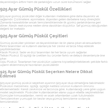
dayanıklılığını arttırır hem de parlaklığını uzun süre korumasını sağlar.
925 Ayar Gümüş Püskül Özellikleri
925 ayar gümüş püsküller diğer kullanılan metallere göre daha dayanıklı ve
sağlamdır. Çizilmelere, aşınmalara, dışarıdan gelen darbelere karşı dirençlidir.
Zamanla kararabilirler ancak temizlendiklerinde ilk günkü parlaklıklarına geri
döner. Alerjik reaksiyona neden olma olasılıkları düşüktür. Saf gümüş olduğundan
değerli bir metaldir.
925 Ayar Gümüş Püskül Çeşitleri
Gümüş püsküller şıklıkları ve dayanıklılıkları ile ön plana çıkan aksesuarlardır.
Farklı tasarımları ve kullanım alanlarıyla her zevke ve tarza hitap edecek
çeşitliliktedirler.
Klasik Püskül: Sade ve düz tasarımları ile her tarza uyum sağlarlar.
Telkâri Püskül: El işçiliği ile üretilen bu ürünler farklı ve detaylı desenleriyle öne
çıkar.
Uçlu Püskül: Tasarlanan her püskülün uçlarına kişiselleştirilebilecek şekilde farklı
uçların eklenmesiyle hazırlanan püsküllerdir.
925 Ayar Gümüş Püskül Seçerken Nelere Dikkat
Edilmeli
925 ayar gümüş püskül seçerken ayarının 925 ayar olup olmadığına bakılmalıdır.
Püskülün malzemesi, işçiliği, işçiliğin kalitesi ürünün kullanım ömrünü
etkilemektedir. Kendi zevkinize ve tarzınıza göre, kullanılacağı yere göre uygun
model seçilmelidir. Püsküller kullanılacakları alana uygun ebatta seçilmelidirler.
Gümüşler kimyasallardan, nemli ve sıcak ortamlardan uzak tutulmalıdır.
Temizlenirken yumuşak bir bezle veya gümüş temizleme sıvılarıyla
temizlenebilir.