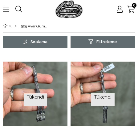
0
925 Ayar Gümüş Püskül
Sıralama
Filtreleme
Tükendi
Tükendi