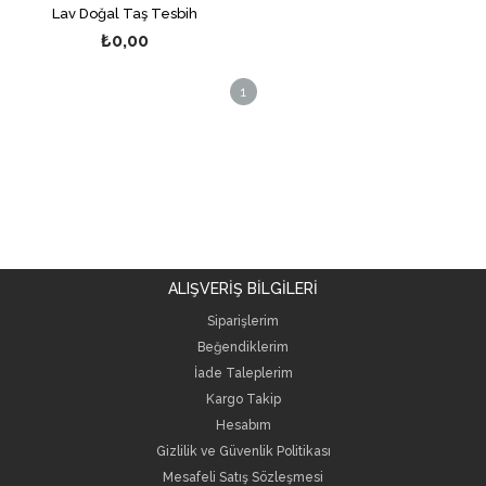
Lav Doğal Taş Tesbih
₺0,00
1
ALIŞVERİŞ BİLGİLERİ
Siparişlerim
Beğendiklerim
İade Taleplerim
Kargo Takip
Hesabım
Gizlilik ve Güvenlik Politikası
Mesafeli Satış Sözleşmesi