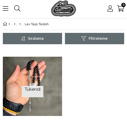
0
Lav Taşlı Tesbih
Sıralama
Filtreleme
Tükendi