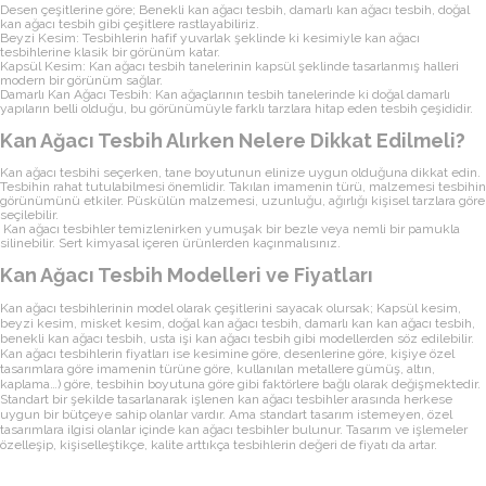
Desen çeşitlerine göre; Benekli kan ağacı tesbih, damarlı kan ağacı tesbih, doğal
kan ağacı tesbih gibi çeşitlere rastlayabiliriz.
Beyzi Kesim: Tesbihlerin hafif yuvarlak şeklinde ki kesimiyle kan ağacı
tesbihlerine klasik bir görünüm katar.
Kapsül Kesim: Kan ağacı tesbih tanelerinin kapsül şeklinde tasarlanmış halleri
modern bir görünüm sağlar.
Damarlı Kan Ağacı Tesbih: Kan ağaçlarının tesbih tanelerinde ki doğal damarlı
yapıların belli olduğu, bu görünümüyle farklı tarzlara hitap eden tesbih çeşididir.
Kan Ağacı Tesbih Alırken Nelere Dikkat Edilmeli?
Kan ağacı tesbihi seçerken, tane boyutunun elinize uygun olduğuna dikkat edin.
Tesbihin rahat tutulabilmesi önemlidir. Takılan imamenin türü, malzemesi tesbihin
görünümünü etkiler. Püskülün malzemesi, uzunluğu, ağırlığı kişisel tarzlara göre
seçilebilir.
Kan ağacı tesbihler temizlenirken yumuşak bir bezle veya nemli bir pamukla
silinebilir. Sert kimyasal içeren ürünlerden kaçınmalısınız.
Kan Ağacı Tesbih Modelleri ve Fiyatları
Kan ağacı tesbihlerinin model olarak çeşitlerini sayacak olursak; Kapsül kesim,
beyzi kesim, misket kesim, doğal kan ağacı tesbih, damarlı kan kan ağacı tesbih,
benekli kan ağacı tesbih, usta işi kan ağacı tesbih gibi modellerden söz edilebilir.
Kan ağacı tesbihlerin fiyatları ise kesimine göre, desenlerine göre, kişiye özel
tasarımlara göre imamenin türüne göre, kullanılan metallere gümüş, altın,
kaplama…) göre, tesbihin boyutuna göre gibi faktörlere bağlı olarak değişmektedir.
Standart bir şekilde tasarlanarak işlenen kan ağacı tesbihler arasında herkese
uygun bir bütçeye sahip olanlar vardır. Ama standart tasarım istemeyen, özel
tasarımlara ilgisi olanlar içinde kan ağacı tesbihler bulunur. Tasarım ve işlemeler
özelleşip, kişiselleştikçe, kalite arttıkça tesbihlerin değeri de fiyatı da artar.