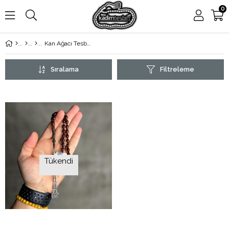
0
Kan Ağacı Tesbih
Sıralama
Filtreleme
Tükendi