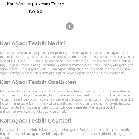
Kan Ağacı Arpa Kesim Tesbih
₺0,00
1
Kan Ağacı Tesbih Nedir?
Kan ağacı, dayanıklı yapısıyla ön plana çıkan bir ağaç türüdür. Kan ağacı, adını
kesildiği zaman yapısında bulunan özsuyunun kırmızımsı bir renkte akmasıyla
almıştır. Bu renk ilk kesildiğinde parlak bir kırmızı şeklinde olsa da daha sonra
koyulaşarak toprak rengine döner. Geçmiş zamanlarda, bazı inanışlara göre şifa
ağacı olarak kabul görmüştür. Kan ağacından elde edilen tesbihlerin üzerinde,
ağacın doğal olmasından dolayı çizgiler veya doğal desenler olabilmektedir.
Kan Ağacı Tesbih Özellikleri
Kan ağacı tesbih, doğal yapıda olduğundan damarlı ve hafif çizgili desenlerde
olabilirler. Bu doğal desenler, tesbihlere eşsiz ve zarif bir görüntü katmaktadır.
Yapısının sert ve dayanıklı olması sayesinde uzun ömürlüdür. Düzenli ve tesbihin
kullanımına göre bakımı yapıldığında ilk günkü görünümünü koruyabilir. Bazı
kültürlerde kan ağacının şifa gücü olduğuna inanılır. Kan ağacı tesbihinin
antibakteriyel özelliği olduğu düşünülür.
Kan Ağacı Tesbih Çeşitleri
Kan ağacı tesbihlerinin işleme çeşitlerine göre; Beyzi kesim kan ağacı tesbih,
kapsül kesim kan ağacı tesbih, arpa kesim kan ağacı tesbih gibi kesim çeşitleri
vardır.