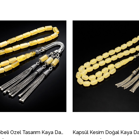
Yedek Habbeli Özel Tasarım Kaya Damla Kehribar Tesbih