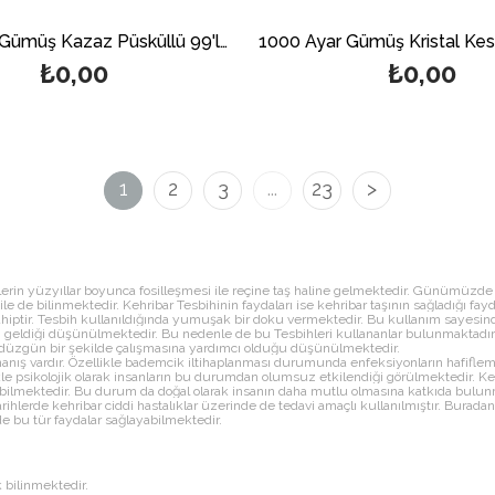
1000 Ayar Gümüş Kazaz Püsküllü 99'luk Küre Model Damla Kehribar Tesbih
₺0,00
₺0,00
1
2
3
...
23
>
rin yüzyıllar boyunca fosilleşmesi ile reçine taş haline gelmektedir. Günümüzde k
e de bilinmektedir. Kehribar Tesbihinin faydaları ise kehribar taşının sağladığı fayd
 sahiptir. Tesbih kullanıldığında yumuşak bir doku vermektedir. Bu kullanım sayesin
iyi geldiği düşünülmektedir. Bu nedenle de bu Tesbihleri kullananlar bulunmaktadır.
 düzgün bir şekilde çalışmasına yardımcı olduğu düşünülmektedir.
nanış vardır. Özellikle bademcik iltihaplanması durumunda enfeksiyonların hafiflem
 psikolojik olarak insanların bu durumdan olumsuz etkilendiği görülmektedir. Kehrib
atabilmektedir. Bu durum da doğal olarak insanın daha mutlu olmasına katkıda bulun
arihlerde kehribar ciddi hastalıklar üzerinde de tedavi amaçlı kullanılmıştır. Burada
e bu tür faydalar sağlayabilmektedir.
k bilinmektedir.