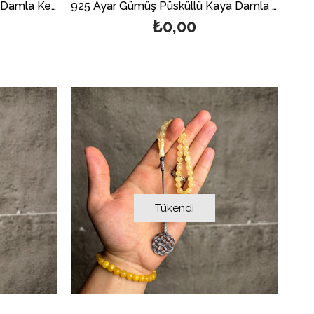
Gümüş Püsküllü Doğal Kaya Damla Kehribar Tesbih
925 Ayar Gümüş Püsküllü Kaya Damla Kehribar Tesbih
₺0,00
Tükendi