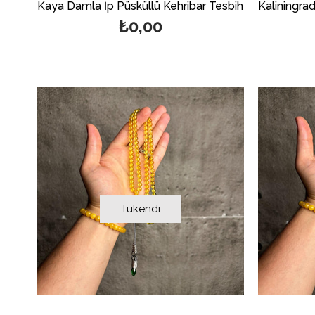
Kaya Damla İp Püsküllü Kehribar Tesbih
Kaliningra
₺0,00
Tükendi