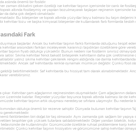
a aslında önemli bir fosildir.
 her zaman dikkatini çeken özelliği ise kehribar taşının içerisinde bir canlı ile fosill
 toprak altında fosilleşmiş ve yapıları bozulmayarak taşlaşan reçinenin içerisinde ka
ar da daha çok değerli olmaktadır.
unmaktadır. Bu bileşenler ve toprak altında yüzyıllar boyu kalması bu taşın değerini 
i kehribar tozu ve başka kimyasal bileşenler de kullanılarak farlı formlarda tesbih ç
asındaki Fark
i duymaya başlarlar. Ancak bu kehribar taşının farklı formlarda olduğunu tespit ede
 kehribar arasındaki farkları inceleyerek kararınızı taşıdıkları özelliklere göre verebi
ehribar taşının fiyatı oldukça yüksektir. Bunun nedeni ise fosillerin sınırsız olmayışı
a satılır. Sıkma kehribar fenol bakalit birleşerek kehribarın daha çok üretilmesine ola
atılabilir yalnız sıkma kehribar çekilerek rengini aldığında ise damla kehribardanda 
abilmektedir. Ancak saf kehribarda renkle oynamak mümkün değildir. Çünkü fosil ol
 iyi geldiği belirtilmektedir. Saf kehribarda bu hissiyat tam olarak alınabilmektedir
arar verebilirsiniz.
aya çıkar. Kehribar çam ağaçlarının reçinesinden oluşmaktadır. Çam ağaçlarının dall
n üzerinde kalırlar. Reçineler yüzyıllar boyunca toprak altında kalması ile de kehri
üzde kehribar taşının artık oluşması neredeyse sıfırlara ulaşmıştır. Bu nedenle ke
ımından oldukça önemli bir rezerve sahiptir. Dünyada bulunan kehribar taşının %90
ası gerekmektedir.
önemli faktörlerden biri doğal bir taş olmasıdır. Aynı zamanda çok sağlam bir yapıy
ilen tespihler çok yüksek tutarlara satılabilmektedir. Diğer yandan bileklik, koly
n tedavisinde de kullanılmıştır. Günümüzde özellikle ruhsal problemlere karşı kehr
lmelidir. Çünkü kehribar taşının hissiyatını ve görünümüne sahip kehribar olmayan