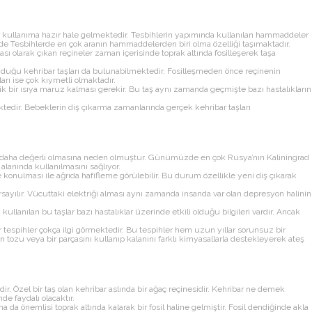
hler kullanıma hazır hale gelmektedir. Tesbihlerin yapımında kullanılan hammaddeler
le de Tesbihlerde en çok aranın hammaddelerden biri olma özelliği taşımaktadır.
ı olarak çıkan reçineler zaman içerisinde toprak altında fosilleşerek taşa
ulunduğu kehribar taşları da bulunabilmektedir. Fosilleşmeden önce reçinenin
arı ise çok kıymetli olmaktadır.
lik bir ısıya maruz kalması gerekir. Bu taş aynı zamanda geçmişte bazı hastalıkların
ktedir. Bebeklerin diş çıkarma zamanlarında gerçek kehribar taşları
rasında daha değerli olmasına neden olmuştur. Günümüzde en çok Rusya’nın Kaliningrad
alanında kullanılmasını sağlıyor.
re konulması ile ağrıda hafifleme görülebilir. Bu durum özellikle yeni diş çıkarak
varsayılır. Vücuttaki elektriği alması aynı zamanda insanda var olan depresyon halinin
llanılan bu taşlar bazı hastalıklar üzerinde etkili olduğu bilgileri vardır. Ancak
 tespihler çokça ilgi görmektedir. Bu tespihler hem uzun yıllar sorunsuz bir
ozu veya bir parçasını kullanıp kalanını farklı kimyasallarla destekleyerek ateş
ir. Özel bir taş olan kehribar aslında bir ağaç reçinesidir. Kehribar ne demek
 faydalı olacaktır.
da önemlisi toprak altında kalarak bir fosil haline gelmiştir. Fosil dendiğinde akla