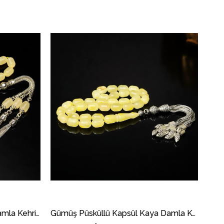
Kapsül Kesim Doğal Kaya Damla Kehribar Tesbih
Gümüş Püsküllü Kapsül Kaya Damla Kehribar Tesbih