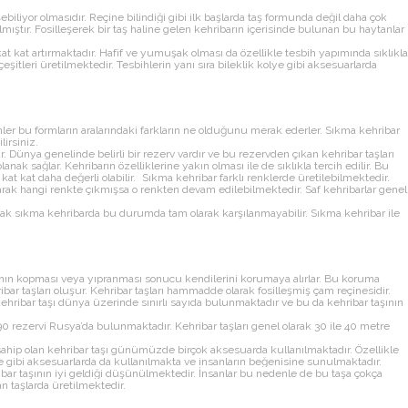
eşebiliyor olmasıdır. Reçine bilindiği gibi ilk başlarda taş formunda değil daha çok
lmıştır. Fosilleşerek bir taş haline gelen kehribarın içerisinde bulunan bu haytanlar
kat kat artırmaktadır. Hafif ve yumuşak olması da özellikle tesbih yapımında sıklıkla
eşitleri üretilmektedir. Tesbihlerin yanı sıra bileklik kolye gibi aksesuarlarda
nler bu formların aralarındaki farkların ne olduğunu merak ederler. Sıkma kehribar
lirsiniz.
dır. Dünya genelinde belirli bir rezerv vardır ve bu rezervden çıkan kehribar taşları
nak sağlar. Kehribarın özelliklerine yakın olması ile de sıklıkla tercih edilir. Bu
kat kat daha değerli olabilir. Sıkma kehribar farklı renklerde üretilebilmektedir.
arak hangi renkte çıkmışsa o renkten devam edilebilmektedir. Saf kehribarlar genel
. Ancak sıkma kehribarda bu durumda tam olarak karşılanmayabilir. Sıkma kehribar ile
arının kopması veya yıpranması sonucu kendilerini korumaya alırlar. Bu koruma
bar taşları oluşur. Kehribar taşları hammadde olarak fosilleşmiş çam reçinesidir.
hribar taşı dünya üzerinde sınırlı sayıda bulunmaktadır ve bu da kehribar taşının
 rezervi Rusya’da bulunmaktadır. Kehribar taşları genel olarak 30 ile 40 metre
a sahip olan kehribar taşı günümüzde birçok aksesuarda kullanılmaktadır. Özellikle
e gibi aksesuarlarda da kullanılmakta ve insanların beğenisine sunulmaktadır.
ibar taşının iyi geldiği düşünülmektedir. İnsanlar bu nedenle de bu taşa çokça
 taşlarda üretilmektedir.