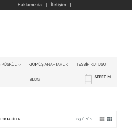
Hakkımızda
İletişim
 PÜSKÜL
GÜMÜŞ ANAHTARLIK
TESBİH KUTUSU
SEPETIM
BLOG
TOKTAKILER
273 ÜRÜN