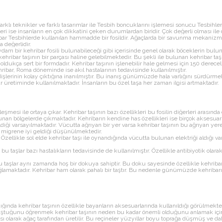
farklı teknikler ve farklı tasarımlar ile Tesbih boncuklarını işlemesi sonucu Tesbi
leri ise insanların en çok dikkatini çeken durumlardan biridir. Çok değerli olması i
ribar Tesbihlerde kullanılan hammadde bir fosildir. Ağaçlarda bir savunma mekanizmas
 değerlidir.
 saydam bir kehribar fosili bulunabileceği gibi içerisinde genel olarak böceklerin b
ehribar taşının bir parçası haline gelebilmektedir. Bu şekli ile bulunan kehribar taşl
ldukça sert bir formdadır. Kehribar taşının işlenebilir hale gelmesi için 150 derece
ribar, Roma döneminde ise akıl hastalarının tedavisinde kullanılmıştır.
şlerinin kolay çıktığına inanılmıştır. Bu inanış günümüzde hala varlığını sürdürme
üretiminde kullanılmaktadır. İnsanların bu özel taşa her zaman ilgisi artmaktadır.
silleşmesi ile ortaya çıkar. Kehribar taşının bazı özellikleri bu fosilin diğerleri a
unan bölgelerde çıkmaktadır. Kehribarın kendine has özellikleri ise birçok aksesuar 
eldiği varsayılmaktadır. Vücutta ağrıyan bir yer varsa kehribar taşının bu ağrıyan ye
a migrene iyi geldiği düşünülmektedir.
. Özellikle sol elde kehribar taşı ile oynandığında vücutta bulunan elektriği aldığı 
lar bazı hastalıkların tedavisinde de kullanılmıştır. Özellikle antibiyotik olarak ku
u taşlar aynı zamanda hoş bir dokuya sahiptir. Bu doku sayesinde özellikle kehribar
maktadır. Kehribar ham olarak pahalı bir taştır. Bu nedenle günümüzde kehribarın t
ığında kehribar taşının özellikle bayanların aksesuarlarında kullanıldığı görülmekted
ştuğunu öğrenmek kehribar taşının neden bu kadar önemli olduğunu anlamak içinde
olarak ağaç tarafından üretilir. Bu reçineler yüzyıllar boyu toprağa düşmüş ve daha 