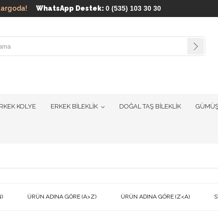
ün kargoda!
WhatsApp Destek:
0 (535) 103 30 30
RKEK KOLYE
ERKEK BİLEKLİK
DOĞAL TAŞ BİLEKLİK
GÜMÜŞ
)
ÜRÜN ADINA GÖRE (A>Z)
ÜRÜN ADINA GÖRE (Z<A)
S