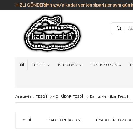
HIZLI GÖNDERİM 15:30'a kadar verilen siparişler aynı g
TESBİH
KEHRİBAR
ERKEK YÜZÜK
E
Anasayfa
>
TESBİH
>
KEHRİBAR TESBİH
>
Damla Kehribar Tesbih
YENI
FIYATA GÖRE (ARTAN)
FIYATA GÖRE (AZALAN