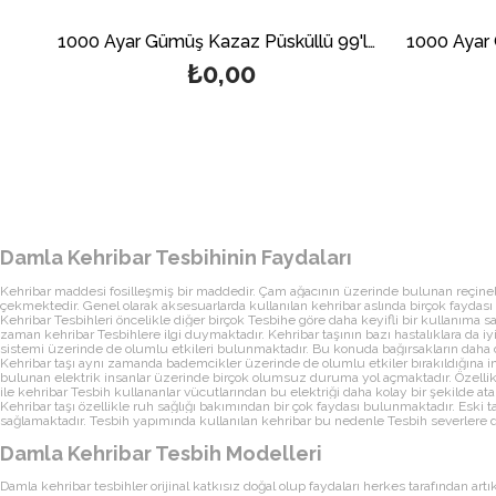
1000 Ayar Gümüş Kazaz Püsküllü 99'luk Damla Kehribar Tesbih
₺0,00
Damla Kehribar Tesbihinin Faydaları
Kehribar maddesi fosilleşmiş bir maddedir. Çam ağacının üzerinde bulunan reçinele
çekmektedir. Genel olarak aksesuarlarda kullanılan kehribar aslında birçok faydası il
Kehribar Tesbihleri öncelikle diğer birçok Tesbihe göre daha keyifli bir kullanıma
zaman kehribar Tesbihlere ilgi duymaktadır. Kehribar taşının bazı hastalıklara da 
sistemi üzerinde de olumlu etkileri bulunmaktadır. Bu konuda bağırsakların daha
Kehribar taşı aynı zamanda bademcikler üzerinde de olumlu etkiler bırakıldığına i
bulunan elektrik insanlar üzerinde birçok olumsuz duruma yol açmaktadır. Özellikle
ile kehribar Tesbih kullananlar vücutlarından bu elektriği daha kolay bir şekilde 
Kehribar taşı özellikle ruh sağlığı bakımından bir çok faydası bulunmaktadır. Eski t
sağlamaktadır. Tesbih yapımında kullanılan kehribar bu nedenle Tesbih severlere d
Damla Kehribar Tesbih Modelleri
Damla kehribar tesbihler orijinal katkısız doğal olup faydaları herkes tarafından artı