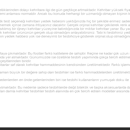
zelliklerinden dolayı kehribara ilgi de gün geçtikçe artmaktadır. Kehribar yüksek fiy
mi anlaması normaldir. Ancak bu konuda herhangi bir uzmanlığı olmayan kişinin k
 İlk test seçeneği kehribarı yedek habesini yaktığınızda hiç bir şekilde erimez sade
emek içinse zamana ihtiyacınız olacaktır. Gerçek orijinal kehribar çekilerek renk a
ıtılmış bir iğneyi kehribar yüzeyine batırdığınızda bir miktar kehribar yanar. Bu
rak kehribar ürününün gerçek olup olmadığını anlayabilirsiniz. Tabi ki tesbihiniz y
in yedek habbesi yok ise deneyimli bir tesbihciye gösterek orijinal olup olmadığını
taya çıkmaktadır. Bu fosiller farklı kalitelere de sahiptir. Reçine ne kadar çok uzun
da yer almaktadır. Günümüzde ise özellikle tesbih yapımında çokça tercih edilmekte
eşitlerinden biridir.
hribarlar saf olarak kehribar hammaddesinin kendisinden üretilmektedir. Farklı işle
r zaman büyük bir değere sahip olan tesbihler ise farklı hammaddelerden üretilmekted
edenlerden en önde gelenlerinden biri ise tesbihi kullananların yumuşak doku ile ke
nılmaktadır. Bu nedenle sadece tesbihlerde değil bileklik ve başka aksesuarlarda da
ulan damla kehribar tesbihler tesbih alanında en çok tercih edilen modeller arasında 