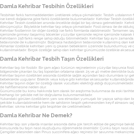
Damla Kehribar Tesbihin Özellikleri
Tesbihler farklı hammaddelerden üretilerek ortaya çıkmaktadır. Tesbih ustalarının 
ise kendi doğalarına göre farklı özelliklerde bulunmaktadır. Kehribar Tesbih özellik
Kehribar Tesbih özellikleri arsında öncelikle doğal bir taş olması gelmektedir. Keh
dönüşmüştür. Böylelikle kehribar taşı ortaya çıkmaktadır. Fosil olması ile de oldukça
Kehribar fosillerinin bir diğer özelliği ise farklı formlarda olabilmesidir. Tamamen
içerisinde girmeyi başarmış böcekler yüzyıllar içerisinde reçine içerisinde kalarak k
Kehribarın 256 farklı renge sahip olduğu bilinmektedir. Kehribar taşı aynı zamanda o
tedavisinde de kullanılmıştır. Boğmaca hastalığının tedavisinde kullanılmış olan keh
Almanlar özellikle kehribarı yeni iş çıkaran bebeklerin üzerinde bulundurmuş ve di
kullanılmaktadır. Birçok özelliğe sahip olan kehribar günümüzde özellikle aksesuar 
Damla Kehribar Tesbih Taşın Özellikleri
Kehribar taşı bir fosildir. Bir çam ağacı türünün reçinelerinin yüzyıllar boyunca fo
bölgesinde çıkarılan bu taş topraktan ortalama olarak 25 ve 40 metre derinlikte bul
Kehribar taşının özellikleri arasında özellikle sağlık açısından bazı durumlara iyi g
bebeklerde uygulanır. Bileklik veya kolye gibi kehribar aksesuarlar kullanıldığınd
Kehribar taşının diğer bir özelliği olarak vücuttaki elektriği aldığı düşünülmektedir
de hafiflemesine neden olur.
Günümüzde bu konu hakkında tam olarak bir araştırma bulunmasa da eski tarihte bu taş
herhangi bir şekilde net bir doğrulama bulunmamaktadır.
Yukarıdaki görülen özelliklerin yanı sıra elmastan yumuşak bir yapıya sahip olan b
şekilde kullanılabilmekte hem de sahibinin tespih çekmesinden keyif almasını sağla
kehribar, sıkma kehribar gibi tespihler de üretilmektedir.
Damla Kehribar Ne Demek?
Kehribar taşı son yıllarda insanlar arasında daha çok tercih edilse de geçmişe bakıld
konusunda bu taşın nasıl oluştuğunu öğrenmekte önemlidir. Çünkü taşın nasıl olu
Çamgiller ailesinden olan Pinus succinifera ağacı reçinesi bir savunma mekanizması 