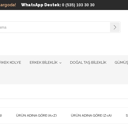
ün kargoda!
WhatsApp Destek:
0 (535) 103 30 30
RKEK KOLYE
ERKEK BİLEKLİK
DOĞAL TAŞ BİLEKLİK
GÜMÜŞ
)
ÜRÜN ADINA GÖRE (A>Z)
ÜRÜN ADINA GÖRE (Z<A)
S