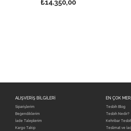
₺14.350,00
ALIŞVERİŞ BİLGİLERİ
EN ÇOK MER
Siparişlerim
Tesbih Blog
Beğendiklerim
Tesbih Nedir?
İade Taleplerim
Kehribar Tesbi
Kargo Takip
Teslimat ve İa