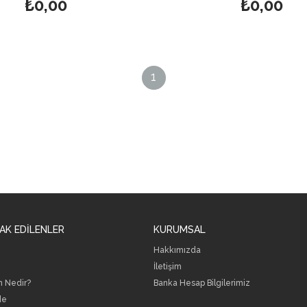
₺0,00
₺0,00
1
AK EDİLENLER
KURUMSAL
Hakkımızda
İletişim
h Nedir?
B
anka Hesap Bilgilerimiz
de