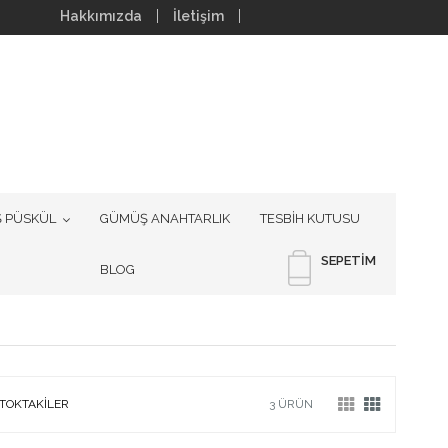
Hakkımızda
İletişim
 PÜSKÜL
GÜMÜŞ ANAHTARLIK
TESBİH KUTUSU
SEPETIM
BLOG
TOKTAKILER
3 ÜRÜN