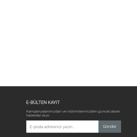
E-BÜLTEN KAYIT
Kampanyalarımızdan ve indirimlerimizden güncel olarak
haberdar olun.
Gönder