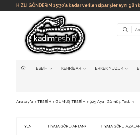
HIZLI GÖNDERİM 15:30'a kadar verilen siparişler aynı g
TESBİH
KEHRİBAR
ERKEK YÜZÜK
E
Anasayfa
>
TESBİH
>
GÜMÜŞ TESBİH
>
925 Ayar Gümüş Tesbih
YENI
FIYATA GÖRE (ARTAN)
FIYATA GÖRE (AZALAN