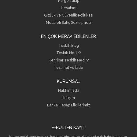
Kargo Takip
Hesabım
Gizlilik ve Güvenlik Politikası
Mesafeli Satış Sözleşmesi
EN ÇOK MERAK EDİLENLER
Tesbih Blog
Tesbih Nedir?
Kehribar Tesbih Nedir?
Teslimat ve İade
KURUMSAL
Hakkımızda
İletişim
B
anka Hesap Bilgilerimiz
E-BÜLTEN KAYIT
Kampanyalarımızdan ve indirimlerimizden güncel olarak haberdar olun.