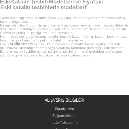
Eski Katalin Tesbih Modelleri ve Fiyatları
Eski katalin tesbihlerin modelleri:
Renk çeşitliliği; Mavi, kırmızı, siyah, yeşil gibi renklerin yanı sıra mermer, damla
taş gibi doğal taşlar…
Desen çeşitliliği; Çizgili, damarlı, benekli gibi desenlere sahipken bazı modellerde
doğal taşların taklidiyle yapılan görüntü olarak benzersiz desenler elde edilmiştir.
Üretim çeşitliliği; El işçiliği, makine üretimi gibi
Hammadde çeşitliliği; Arizona katalin, Belçika katalin, Alman katalin, bowling topu
katalin, ıstaka katalin gibi pek çok katalin modelleri vardır.
Eski
katalin
tesbih
fiyatları, katalinin yapıldığı malzemeye, işçiliğe, nadirlik
durumuna, üretildiği döneme bağlı olarak bu faktörlere göre değişiklik gösterir.
Buna ek olarak tesbihe takılan püsküle, püskülün hangi metalden yapıldığına,
ağırlığına göre fiyatlarda da yükselme veya alçalma olacaktır.
ALIŞVERİŞ BİLGİLERİ
Siparişlerim
Beğendiklerim
İade Taleplerim