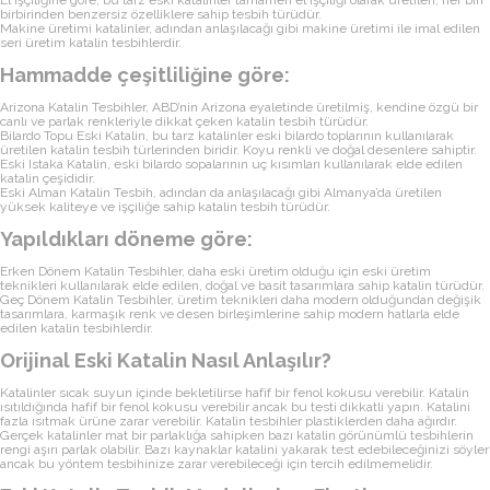
birbirinden benzersiz özelliklere sahip tesbih türüdür.
Makine üretimi katalinler, adından anlaşılacağı gibi makine üretimi ile imal edilen
seri üretim katalin tesbihlerdir.
Hammadde çeşitliliğine göre:
Arizona Katalin Tesbihler, ABD’nin Arizona eyaletinde üretilmiş, kendine özgü bir
canlı ve parlak renkleriyle dikkat çeken katalin tesbih türüdür.
Bilardo Topu Eski Katalin, bu tarz katalinler eski bilardo toplarının kullanılarak
üretilen katalin tesbih türlerinden biridir. Koyu renkli ve doğal desenlere sahiptir.
Eski Istaka Katalin, eski bilardo sopalarının uç kısımları kullanılarak elde edilen
katalin çeşididir.
Eski Alman Katalin Tesbih, adından da anlaşılacağı gibi Almanya’da üretilen
yüksek kaliteye ve işçiliğe sahip katalin tesbih türüdür.
Yapıldıkları döneme göre:
Erken Dönem Katalin Tesbihler, daha eski üretim olduğu için eski üretim
teknikleri kullanılarak elde edilen, doğal ve basit tasarımlara sahip katalin türüdür.
Geç Dönem Katalin Tesbihler, üretim teknikleri daha modern olduğundan değişik
tasarımlara, karmaşık renk ve desen birleşimlerine sahip modern hatlarla elde
edilen katalin tesbihlerdir.
Orijinal Eski Katalin Nasıl Anlaşılır?
Katalinler sıcak suyun içinde bekletilirse hafif bir fenol kokusu verebilir. Katalin
ısıtıldığında hafif bir fenol kokusu verebilir ancak bu testi dikkatli yapın. Katalini
fazla ısıtmak ürüne zarar verebilir. Katalin tesbihler plastiklerden daha ağırdır.
Gerçek katalinler mat bir parlaklığa sahipken bazı katalin görünümlü tesbihlerin
rengi aşırı parlak olabilir. Bazı kaynaklar katalini yakarak test edebileceğinizi söyler
ancak bu yöntem tesbihinize zarar verebileceği için tercih edilmemelidir.