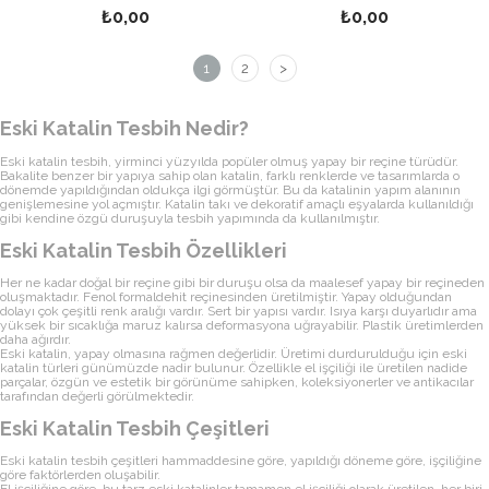
₺0,00
₺0,00
1
2
>
Eski Katalin Tesbih Nedir?
Eski katalin tesbih, yirminci yüzyılda popüler olmuş yapay bir reçine türüdür.
Bakalite benzer bir yapıya sahip olan katalin, farklı renklerde ve tasarımlarda o
dönemde yapıldığından oldukça ilgi görmüştür. Bu da katalinin yapım alanının
genişlemesine yol açmıştır. Katalin takı ve dekoratif amaçlı eşyalarda kullanıldığı
gibi kendine özgü duruşuyla tesbih yapımında da kullanılmıştır.
Eski Katalin Tesbih Özellikleri
Her ne kadar doğal bir reçine gibi bir duruşu olsa da maalesef yapay bir reçineden
oluşmaktadır. Fenol formaldehit reçinesinden üretilmiştir. Yapay olduğundan
dolayı çok çeşitli renk aralığı vardır. Sert bir yapısı vardır. Isıya karşı duyarlıdır ama
yüksek bir sıcaklığa maruz kalırsa deformasyona uğrayabilir. Plastik üretimlerden
daha ağırdır.
Eski katalin, yapay olmasına rağmen değerlidir. Üretimi durdurulduğu için eski
katalin türleri günümüzde nadir bulunur. Özellikle el işçiliği ile üretilen nadide
parçalar, özgün ve estetik bir görünüme sahipken, koleksiyonerler ve antikacılar
tarafından değerli görülmektedir.
Eski Katalin Tesbih Çeşitleri
Eski katalin tesbih çeşitleri hammaddesine göre, yapıldığı döneme göre, işçiliğine
göre faktörlerden oluşabilir.
El işçiliğine göre, bu tarz eski katalinler tamamen el işçiliği olarak üretilen, her biri