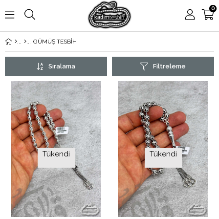
0
GÜMÜŞ TESBİH
Sıralama
Filtreleme
Tükendi
Tükendi