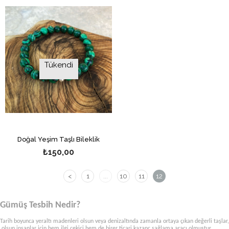
Tükendi
Doğal Yeşim Taşlı Bileklik
₺150,00
<
1
...
10
11
12
Gümüş Tesbih Nedir?
Tarih boyunca yeraltı madenleri olsun veya denizaltında zamanla ortaya çıkan değerli taşlar,
olsun insanlar için hem ilgi çekici hem de birer ticari kazanç sağlama aracı olmuştur.