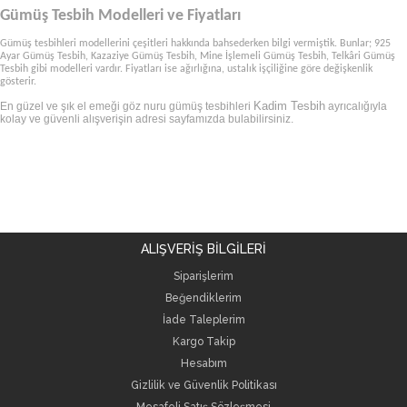
Gümüş Tesbih Modelleri ve Fiyatları
Gümüş tesbihleri modellerini çeşitleri hakkında bahsederken bilgi vermiştik. Bunlar; 925
Ayar Gümüş Tesbih, Kazaziye Gümüş Tesbih, Mine İşlemeli Gümüş Tesbih, Telkâri Gümüş
Tesbih gibi modelleri vardır. Fiyatları ise ağırlığına, ustalık işçiliğine göre değişkenlik
gösterir.
Kadim Tesbih
En güzel ve şık el emeği göz nuru gümüş tesbihleri
ayrıcalığıyla
kolay ve güvenli alışverişin adresi sayfamızda bulabilirsiniz.
ALIŞVERİŞ BİLGİLERİ
Siparişlerim
Beğendiklerim
İade Taleplerim
Kargo Takip
Hesabım
Gizlilik ve Güvenlik Politikası
Mesafeli Satış Sözleşmesi