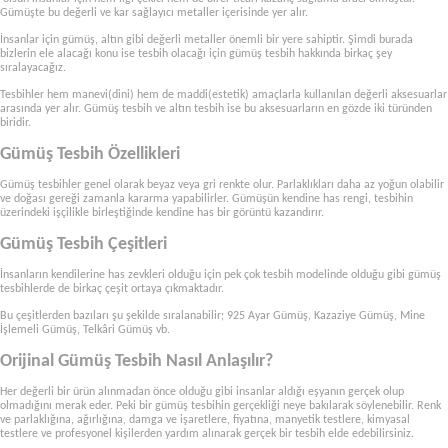
Gümüşte bu değerli ve kar sağlayıcı metaller içerisinde yer alır.
İnsanlar için gümüş, altın gibi değerli metaller önemli bir yere sahiptir. Şimdi burada
bizlerin ele alacağı konu ise tesbih olacağı için gümüş tesbih hakkında birkaç şey
sıralayacağız.
Tesbihler hem manevi(dini) hem de maddi(estetik) amaçlarla kullanılan değerli aksesuarlar
arasında yer alır. Gümüş tesbih ve altın tesbih ise bu aksesuarların en gözde iki türünden
biridir.
Gümüş Tesbih Özellikleri
Gümüş tesbihler genel olarak beyaz veya gri renkte olur. Parlaklıkları daha az yoğun olabilir
ve doğası gereği zamanla kararma yapabilirler. Gümüşün kendine has rengi, tesbihin
üzerindeki işçilikle birleştiğinde kendine has bir görüntü kazandırır.
Gümüş Tesbih Çeşitleri
İnsanların kendilerine has zevkleri olduğu için pek çok tesbih modelinde olduğu gibi gümüş
tesbihlerde de birkaç çeşit ortaya çıkmaktadır.
Bu çeşitlerden bazıları şu şekilde sıralanabilir; 925 Ayar Gümüş, Kazaziye Gümüş, Mine
İşlemeli Gümüş, Telkâri Gümüş vb.
Orijinal Gümüş Tesbih Nasıl Anlaşılır?
Her değerli bir ürün alınmadan önce olduğu gibi insanlar aldığı eşyanın gerçek olup
olmadığını merak eder. Peki bir gümüş tesbihin gerçekliği neye bakılarak söylenebilir. Renk
ve parlaklığına, ağırlığına, damga ve işaretlere, fiyatına, manyetik testlere, kimyasal
testlere ve profesyonel kişilerden yardım alınarak gerçek bir
tesbih elde edebilirsiniz.