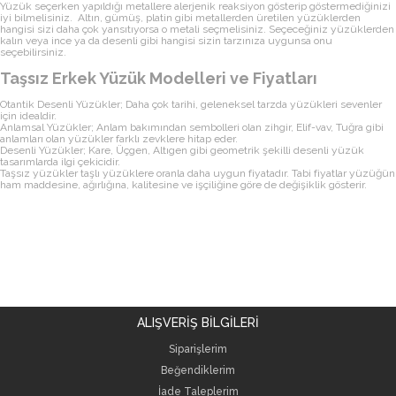
Yüzük seçerken yapıldığı metallere alerjenik reaksiyon gösterip göstermediğinizi
iyi bilmelisiniz. Altın, gümüş, platin gibi metallerden üretilen yüzüklerden
hangisi sizi daha çok yansıtıyorsa o metali seçmelisiniz. Seçeceğiniz yüzüklerden
kalın veya ince ya da desenli gibi hangisi sizin tarzınıza uygunsa onu
seçebilirsiniz.
Taşsız Erkek Yüzük Modelleri ve Fiyatları
Otantik Desenli Yüzükler; Daha çok tarihi, geleneksel tarzda yüzükleri sevenler
için idealdir.
Anlamsal Yüzükler; Anlam bakımından sembolleri olan zihgir, Elif-vav, Tuğra gibi
anlamları olan yüzükler farklı zevklere hitap eder.
Desenli Yüzükler; Kare, Üçgen, Altıgen gibi geometrik şekilli desenli yüzük
tasarımlarda ilgi çekicidir.
Taşsız yüzükler taşlı yüzüklere oranla daha uygun fiyatadır. Tabi fiyatlar yüzüğün
ham maddesine, ağırlığına, kalitesine ve işçiliğine göre de değişiklik gösterir.
ALIŞVERİŞ BİLGİLERİ
Siparişlerim
Beğendiklerim
İade Taleplerim