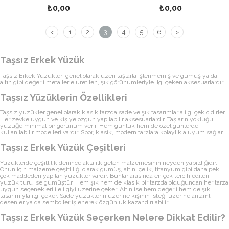
₺0,00
₺0,00
<
1
2
3
4
5
6
>
Taşsız Erkek Yüzük
Taşsız Erkek Yüzükleri genel olarak üzeri taşlarla işlenmemiş ve gümüş ya da
altın gibi değerli metallerle üretilen, şık görünümleriyle ilgi çeken aksesuarlardır.
Taşsız Yüzüklerin Özellikleri
Taşsız yüzükler genel olarak klasik tarzda sade ve şık tasarımlarla ilgi çekicidirler.
Her zevke uygun ve kişiye özgün yapılabilir aksesuarlardır. Taşların yokluğu
yüzüğe minimal bir görünüm verir. Hem günlük hem de özel günlerde
kullanılabilir modelleri vardır. Spor, klasik, modern tarzlara kolaylıkla uyum sağlar.
Taşsız Erkek Yüzük Çeşitleri
Yüzüklerde çeşitlilik denince akla ilk gelen malzemesinin neyden yapıldığıdır.
Onun için malzeme çeşitliliği olarak gümüş, altın, çelik, titanyum gibi daha pek
çok maddeden yapılan yüzükler vardır. Bunlar arasında en çok tercih edilen
yüzük türü ise gümüştür. Hem şık hem de klasik bir tarzda olduğundan her tarza
uygun seçenekleri ile ilgiyi üzerine çeker. Altın ise hem değerli hem de şık
tasarımıyla ilgi çeker. Sade yüzüklerin üzerine kişinin isteği üzerine anlamlı
desenler ya da semboller işlenerek özgünlük kazandırılabilir.
Taşsız Erkek Yüzük Seçerken Nelere Dikkat Edilir?