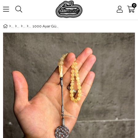
0
1000 Ayar Gümüş Aşk Düğümü Kazaz Püsküllü Bilek Boy Damla Kehribar Tesbih