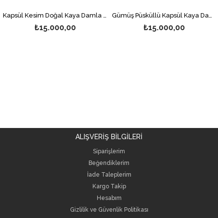
Kapsül Kesim Doğal Kaya Damla Kehribar Tesbih
Gümüş Püsküllü Kapsül Kaya Damla Kehribar Tesbih
₺15.000,00
₺15.000,00
ALIŞVERİŞ BİLGİLERİ
Siparişlerim
Beğendiklerim
İade Taleplerim
Kargo Takip
Hesabım
Gizlilik ve Güvenlik Politikası