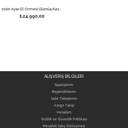
1000 Ayar El Örmesi Gümüş Kazaziye Tesbih
₺24.990,00
ALIŞVERİŞ BİLGİLERİ
Siparişlerim
Beğendiklerim
İade Taleplerim
Kargo Takip
Hesabım
Gizlilik ve Güvenlik Politikası
Mesafeli Satış Sözleşmesi