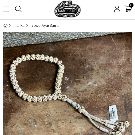
0
1000 Ayar Sarı Kırmızı El Örmesi Toplu Üçlü Püsküllü Gümüş Kazaziye Tesbih