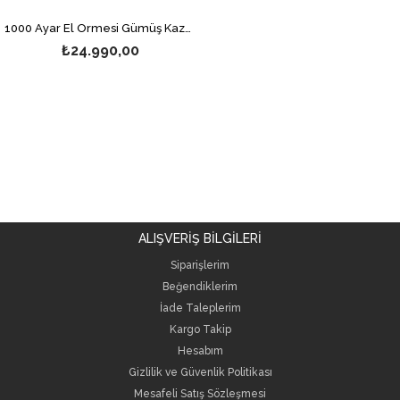
1000 Ayar El Örmesi Gümüş Kazaziye Tesbih
₺24.990,00
ALIŞVERİŞ BİLGİLERİ
Siparişlerim
Beğendiklerim
İade Taleplerim
Kargo Takip
Hesabım
Gizlilik ve Güvenlik Politikası
Mesafeli Satış Sözleşmesi