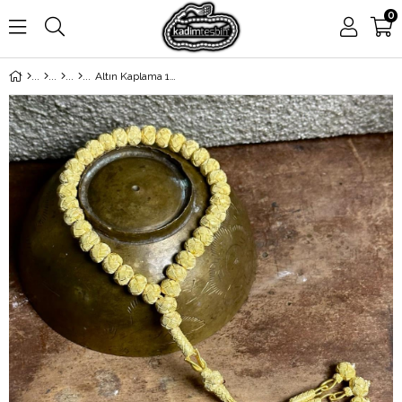
0
Altın Kaplama 1000 Ayar El Örmesi Püsküllü Gümüş Kazaziye Tesbih