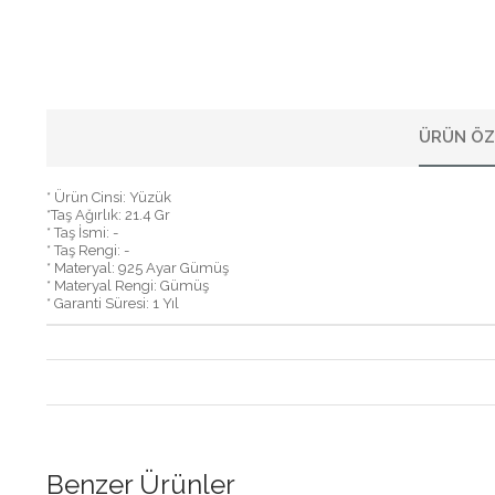
ÜRÜN ÖZ
* Ürün Cinsi: Yüzük
*Taş Ağırlık: 21.4 Gr
* Taş İsmi: -
* Taş Rengi: -
* Materyal: 925 Ayar Gümüş
* Materyal Rengi: Gümüş
* Garanti Süresi: 1 Yıl
Benzer Ürünler