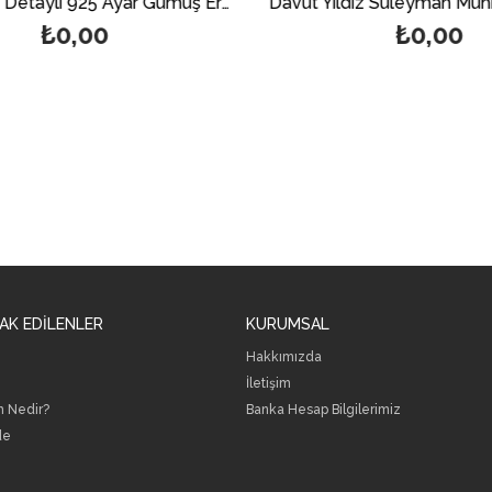
Hz Ali Kılıç Detaylı 925 Ayar Gümüş Erkek Yüzük
₺0,00
₺0,00
AK EDİLENLER
KURUMSAL
Hakkımızda
İletişim
h Nedir?
B
anka Hesap Bilgilerimiz
de