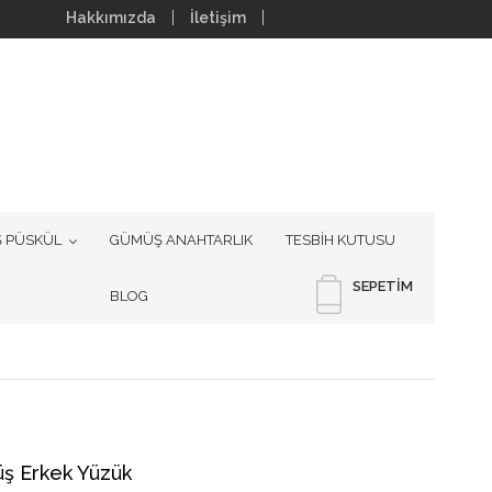
Hakkımızda
İletişim
 PÜSKÜL
GÜMÜŞ ANAHTARLIK
TESBİH KUTUSU
SEPETIM
BLOG
üş Erkek Yüzük