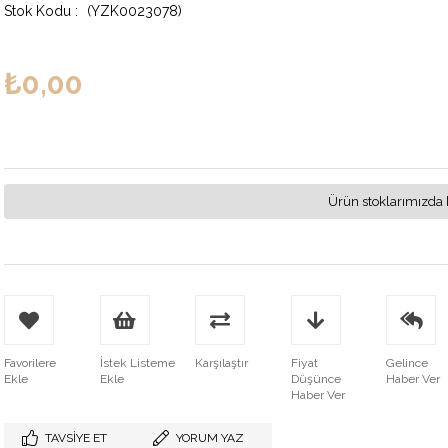
(YZK0023078)
₺0,00
Ürün stoklarımızda 
Favorilere
İstek Listeme
Karşılaştır
Fiyat
Gelince
Ekle
Ekle
Düşünce
Haber Ver
Haber Ver
TAVSIYE ET
YORUM YAZ