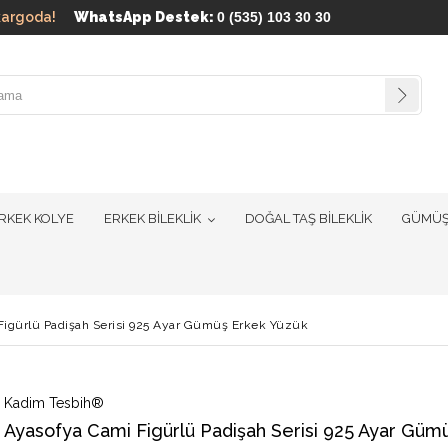
ün kargoda!
WhatsApp Destek:
0 (535) 103 30 30
RKEK KOLYE
ERKEK BİLEKLİK
DOĞAL TAŞ BİLEKLİK
GÜMÜŞ
Figürlü Padişah Serisi 925 Ayar Gümüş Erkek Yüzük
Kadim Tesbih®
Ayasofya Cami Figürlü Padişah Serisi 925 Ayar Güm