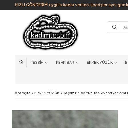
HIZLI GÖNDERİM 15:30'a kadar verilen siparişler aynı g
TESBİH
KEHRİBAR
ERKEK YÜZÜK
E
Anasayfa
>
ERKEK YÜZÜK
>
Taşsız Erkek Yüzük
>
Ayasofya Cami 