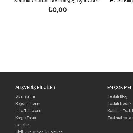
Çiçek Desenli Taşsız 925 Ayar Gümüş Erkek Yüzük
Selçuklu Kartalı Desenli 925 Ayar Gümüş Erkek Yüzük
₺0,00
ALIŞVERİŞ BİLGİLERİ
EN ÇOK MER
Siparişlerim
Tesbih Blog
Beğendiklerim
Tesbih Nedir?
İade Taleplerim
Kehribar Tesbi
Kargo Takip
Teslimat ve İa
Hesabım
Gizlilik ve Güvenlik Politikası