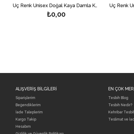
Üç Renk Unisex Doğal Kaya Damla Kehribar Kolye
₺0,00
ALIŞVERİŞ BİLGİLERİ
EN ÇOK MER
Siparişlerim
Tesbih Blog
Beğendiklerim
Tesbih Nedir?
İade Taleplerim
Kehribar Tesbi
Kargo Takip
Teslimat ve İa
Hesabım
Gizlilik ve Güvenlik Politikası