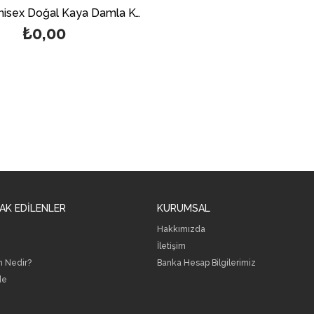
Üç Renk Unisex Doğal Kaya Damla Kehribar Kolye
₺0,00
AK EDİLENLER
KURUMSAL
Hakkımızda
İletişim
h Nedir?
B
anka Hesap Bilgilerimiz
de