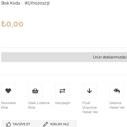
(KLY0020123)
₺0,00
Ürün stoklarımızda 
Favorilere
İstek Listeme
Karşılaştır
Fiyat
Gelince
Ekle
Ekle
Düşünce
Haber Ver
Haber Ver
TAVSIYE ET
YORUM YAZ