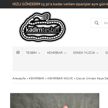
HIZLI GÖNDERİM 15:30'a kadar verilen siparişler aynı g
TESBİH
KEHRİBAR
ERKEK YÜZÜK
E
Anasayfa
>
KEHRİBAR
>
KEHRİBAR KOLYE
>
Çocuk Unisex Kaya Da