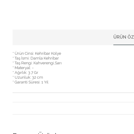
ÜRÜN ÖZ
* Ürün Cinsi: Kehribar Kolye
* Taş İsmi: Damla Kehribar
* Taş Rengi: Kahverengi,Sarı
* Materyal: -
* Ağırlık: 3.7 Gr
* Uzunluk: 32 cm
* Garanti Süresi: 1 Yıl