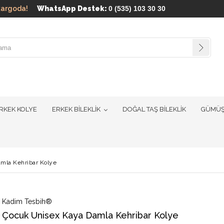
ün kargoda!
WhatsApp Destek:
0 (535) 103 30 30
RKEK KOLYE
ERKEK BİLEKLİK
DOĞAL TAŞ BİLEKLİK
GÜMÜŞ
mla Kehribar Kolye
Kadim Tesbih®
Çocuk Unisex Kaya Damla Kehribar Kolye