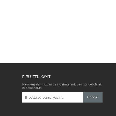
E-BÜLTEN KAYIT
Kampanyalarımızdan ve indirimlerimizden güncel olarak
haberdar olun.
Gönder