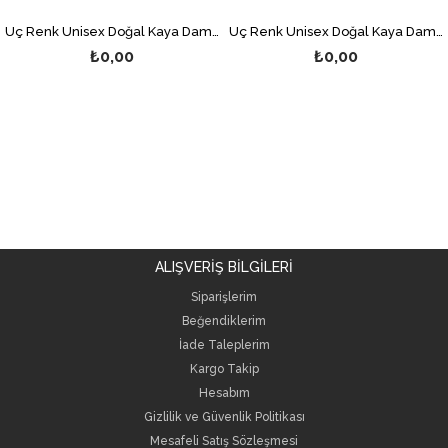
Üç Renk Unisex Doğal Kaya Damla Kehribar Kolye
Üç Renk Unisex Doğal Kaya Damla Kehribar Kolye
₺0,00
₺0,00
ALIŞVERİŞ BİLGİLERİ
Siparişlerim
Beğendiklerim
İade Taleplerim
Kargo Takip
Hesabım
Gizlilik ve Güvenlik Politikası
Mesafeli Satış Sözleşmesi