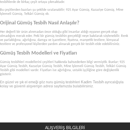
tesbihlerde de birkaç çeşit ortaya çıkmaktadır.
Bu çeşitlerden bazıları şu şekilde sıralanabilir; 925 Ayar Gümüş, Kazaziye Gümüş, Mine
İşlemeli Gümüş, Telkâri Gümüş vb.
Orijinal Gümüş Tesbih Nasıl Anlaşılır?
Her değerli bir ürün alınmadan önce olduğu gibi insanlar aldığı eşyanın gerçek olup
olmadığını merak eder. Peki bir gümüş tesbihin gerçekliği neye bakılarak söylenebilir. Renk
ve parlaklığına, ağırlığına, damga ve işaretlere, fiyatına, manyetik testlere, kimyasal
testlere ve profesyonel kişilerden yardım alınarak gerçek bir
tesbih elde edebilirsiniz.
Gümüş Tesbih Modelleri ve Fiyatları
Gümüş tesbihleri modellerini çeşitleri hakkında bahsederken bilgi vermiştik. Bunlar; 925
Ayar Gümüş Tesbih, Kazaziye Gümüş Tesbih, Mine İşlemeli Gümüş Tesbih, Telkâri Gümüş
Tesbih gibi modelleri vardır. Fiyatları ise ağırlığına, ustalık işçiliğine göre değişkenlik
gösterir.
Kadim Tesbih
En güzel ve şık el emeği göz nuru gümüş tesbihleri
ayrıcalığıyla
kolay ve güvenli alışverişin adresi sayfamızda bulabilirsiniz.
ALIŞVERİŞ BİLGİLERİ