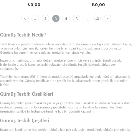
₺0,00
₺0,00
<
1
2
3
4
5
...
12
>
Gümüş Tesbih Nedir?
Tarih boyunca yeraltı madenleri olsun veya denizaltında zamanla ortaya çıkan değerli taşlar,
olsun insanlar için hem ilgi çekici hem de birer ticari kazanç sağlama aracı olmuştur.
Gümüşte bu değerli ve kar sağlayıcı metaller içerisinde yer alır.
İnsanlar için gümüş, altın gibi değerli metaller önemli bir yere sahiptir. Şimdi burada
bizlerin ele alacağı konu ise tesbih olacağı için gümüş tesbih hakkında birkaç şey
sıralayacağız.
Tesbihler hem manevi(dini) hem de maddi(estetik) amaçlarla kullanılan değerli aksesuarlar
arasında yer alır. Gümüş tesbih ve altın tesbih ise bu aksesuarların en gözde iki türünden
biridir.
Gümüş Tesbih Özellikleri
Gümüş tesbihler genel olarak beyaz veya gri renkte olur. Parlaklıkları daha az yoğun olabilir
ve doğası gereği zamanla kararma yapabilirler. Gümüşün kendine has rengi, tesbihin
üzerindeki işçilikle birleştiğinde kendine has bir görüntü kazandırır.
Gümüş Tesbih Çeşitleri
İnsanların kendilerine has zevkleri olduğu için pek çok tesbih modelinde olduğu gibi gümüş