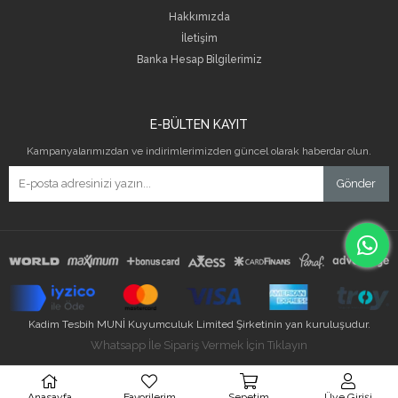
Hakkımızda
İletişim
B
anka Hesap Bilgilerimiz
E-BÜLTEN KAYIT
Kampanyalarımızdan ve indirimlerimizden güncel olarak haberdar olun.
Gönder
Kadim Tesbih MUNİ Kuyumculuk Limited Şirketinin yan kuruluşudur.
Whatsapp İle Sipariş Vermek İçin Tıklayın
Anasayfa
Favorilerim
Sepetim
Üye Girişi