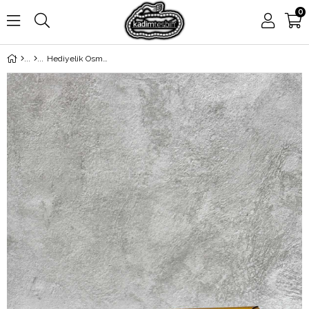
0
Hediyelik Osmanlı İp Püsküllü Camlı Ahşap Tesbih Kutusu