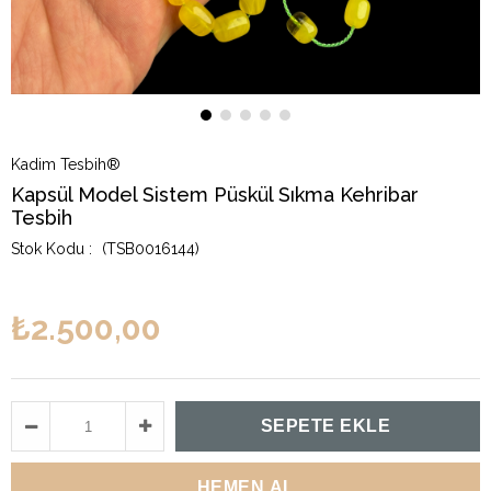
Kadim Tesbih®
Kapsül Model Sistem Püskül Sıkma Kehribar
Tesbih
(TSB0016144)
₺2.500,00