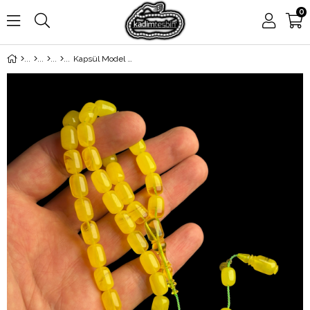
0
Kapsül Model Sistem Püskül Sıkma Kehribar Tesbih