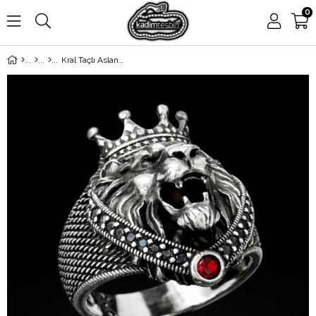
0
Kral Taçlı Aslan Figürlü 925 Ayar Gümüş Erkek Yüzük