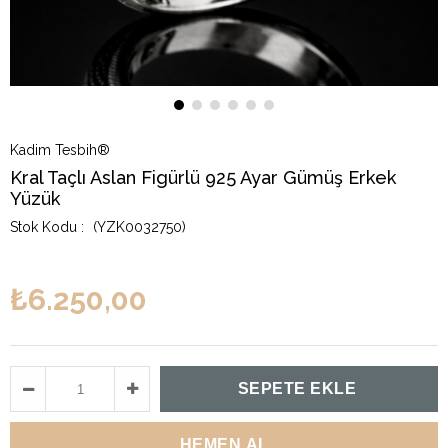
Kadim Tesbih®
Kral Taçlı Aslan Figürlü 925 Ayar Gümüş Erkek
Yüzük
(YZK0032750)
₺6.250,00