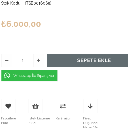
(TSB0016069)
₺6.000,00
Whatsapp İle Sipariş ver
Favorilere
İstek Listeme
Karşılaştır
Fiyat
Ekle
Ekle
Düşünce
Haber Ver