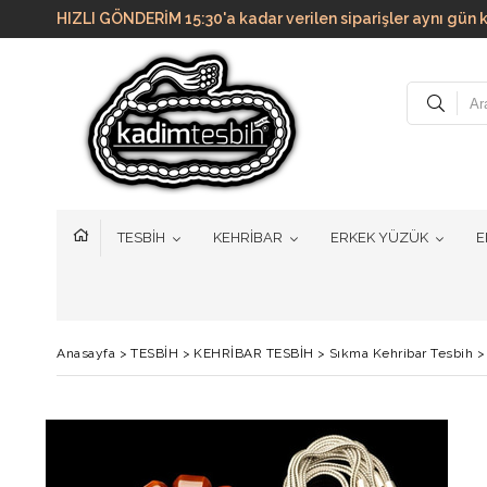
HIZLI GÖNDERİM 15:30'a kadar verilen siparişler aynı g
TESBİH
KEHRİBAR
ERKEK YÜZÜK
E
Anasayfa
>
TESBİH
>
KEHRİBAR TESBİH
>
Sıkma Kehribar Tesbih
>