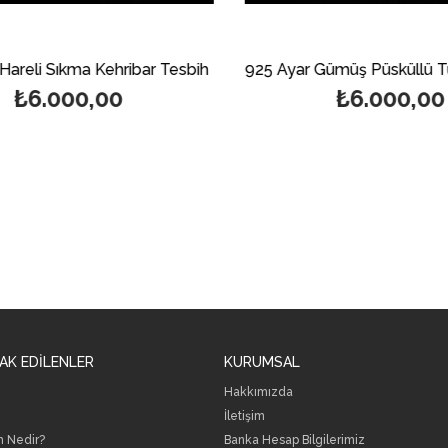
Hareli Sıkma Kehribar Tesbih
₺6.000,00
₺6.000,00
AK EDİLENLER
KURUMSAL
Hakkımızda
İletişim
h Nedir?
B
anka Hesap Bilgilerimiz