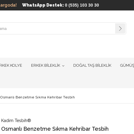
ün kargoda!
WhatsApp Destek:
0 (535) 103 30 30
RKEK KOLYE
ERKEK BİLEKLİK
DOĞAL TAŞ BİLEKLİK
GÜMÜŞ
Osmanlı Benzetme Sıkma Kehribar Tesbih
Kadim Tesbih®
Osmanlı Benzetme Sıkma Kehribar Tesbih