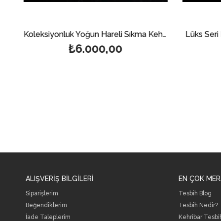
Özel Seri Kesme Kesim Sıkma Kehribar Tesbih
Koleksiyonluk Yoğun Hareli Sıkma Kehribar Tesbih
Lüks Seri 
₺6.000,00
ALIŞVERİŞ BİLGİLERİ
EN ÇOK MER
Siparişlerim
Tesbih Blog
Beğendiklerim
Tesbih Nedir?
İade Taleplerim
Kehribar Tesbi