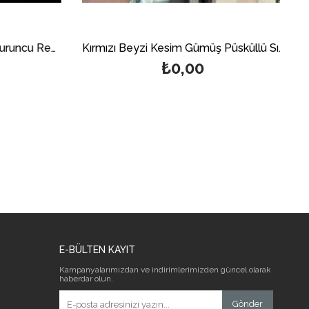
925 Ayar Gümüş Püsküllü Turuncu Renk Sıkma Kehribar Tesbih
Kırmızı Beyzi Kesim Gümüş Püsküllü Sıkma Kehribar Tesbih
₺0,00
E-BÜLTEN KAYIT
Kampanyalarımızdan ve indirimlerimizden güncel olarak
haberdar olun.
Gönder