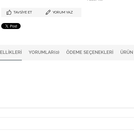
TAVSIYE ET
YORUM YAZ
ELLIKLERI
YORUMLAR
(0)
ÖDEME SEÇENEKLERI
ÜRÜN 