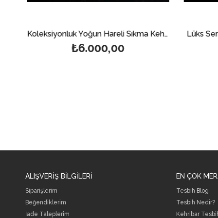
Özel Seri Kesme Kesim Sıkma Kehribar Tesbih
Koleksiyonluk Yoğun Hareli Sıkma Kehribar Tesbih
Lüks Seri 
₺6.000,00
ALIŞVERİŞ BİLGİLERİ
EN ÇOK MER
Siparişlerim
Tesbih Blog
Beğendiklerim
Tesbih Nedir?
İade Taleplerim
Kehribar Tesbi