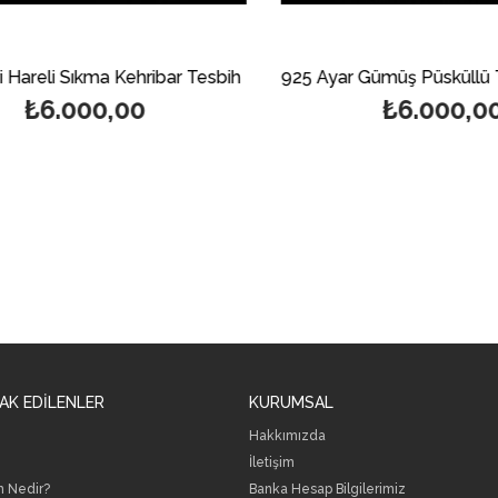
Hareli Sıkma Kehribar Tesbih
₺6.000,00
₺6.000,00
AK EDİLENLER
KURUMSAL
Hakkımızda
İletişim
h Nedir?
B
anka Hesap Bilgilerimiz