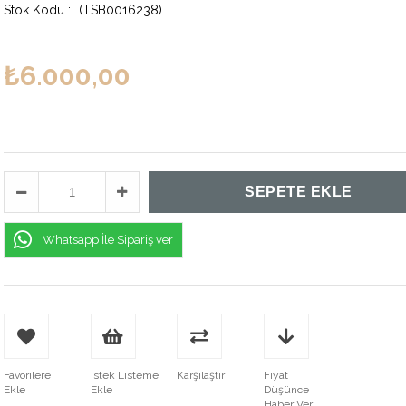
(TSB0016238)
₺6.000,00
Whatsapp İle Sipariş ver
Favorilere
İstek Listeme
Karşılaştır
Fiyat
Ekle
Ekle
Düşünce
Haber Ver