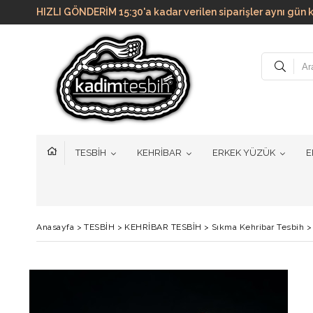
HIZLI GÖNDERİM 15:30'a kadar verilen siparişler aynı g
TESBİH
KEHRİBAR
ERKEK YÜZÜK
E
Anasayfa
>
TESBİH
>
KEHRİBAR TESBİH
>
Sıkma Kehribar Tesbih
>