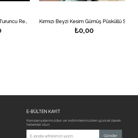
925 Ayar Gümüş Püsküllü Turuncu Renk Sıkma Kehribar Tesbih
Kırmızı Beyzi Kesim Gümüş Püsküllü Sıkma Kehribar Tesbih
₺0,00
E-BÜLTEN KAYIT
Kampanyalarımızdan ve indirimlerimizden güncel olarak
haberdar olun.
Gönder