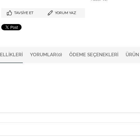
TAVSIYE ET
YORUM YAZ
ELLIKLERI
YORUMLAR
(0)
ÖDEME SEÇENEKLERI
ÜRÜN 