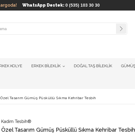
ün kargoda!
WhatsApp Destek:
0 (535) 103 30 30
RKEK KOLYE
ERKEK BİLEKLİK
DOĞAL TAŞ BİLEKLİK
GÜMÜŞ
Özel Tasarım Gümüş Püsküllü Sıkma Kehribar Tesbih
Kadim Tesbih®
Özel Tasarım Gümüş Püsküllü Sıkma Kehribar Tesbih