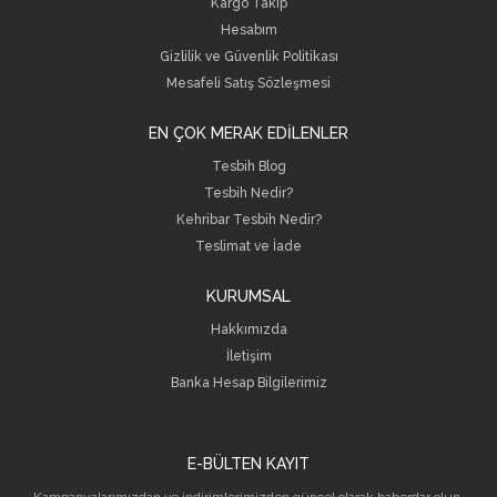
Kargo Takip
Hesabım
Gizlilik ve Güvenlik Politikası
Mesafeli Satış Sözleşmesi
EN ÇOK MERAK EDİLENLER
Tesbih Blog
Tesbih Nedir?
Kehribar Tesbih Nedir?
Teslimat ve İade
KURUMSAL
Hakkımızda
İletişim
B
anka Hesap Bilgilerimiz
E-BÜLTEN KAYIT
Kampanyalarımızdan ve indirimlerimizden güncel olarak haberdar olun.