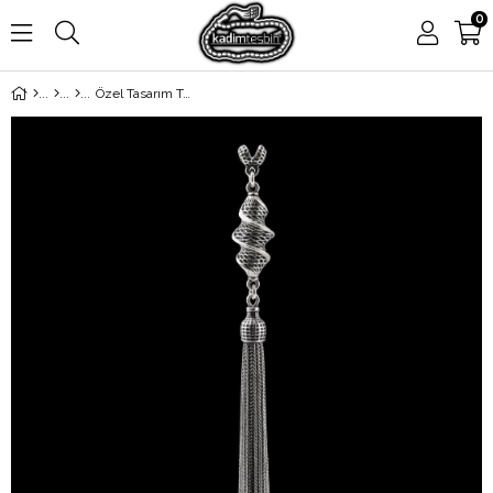
0
Özel Tasarım Telkari 925 Ayar Gümüş Püskül