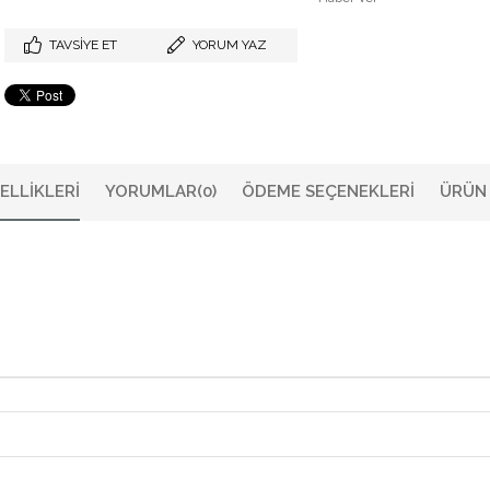
TAVSIYE ET
YORUM YAZ
ELLIKLERI
YORUMLAR
(0)
ÖDEME SEÇENEKLERI
ÜRÜN 