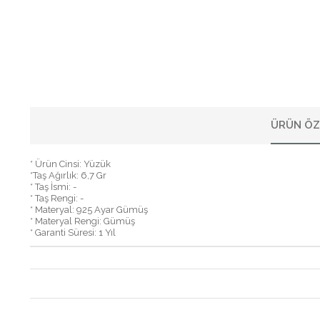
ÜRÜN ÖZ
* Ürün Cinsi: Yüzük
*Taş Ağırlık: 6,7 Gr
* Taş İsmi: -
* Taş Rengi: -
* Materyal: 925 Ayar Gümüş
* Materyal Rengi: Gümüş
* Garanti Süresi: 1 Yıl