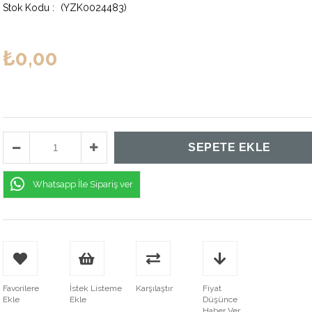
(YZK0024483)
₺0,00
Whatsapp İle Sipariş ver
Favorilere
İstek Listeme
Karşılaştır
Fiyat
Ekle
Ekle
Düşünce
Haber Ver