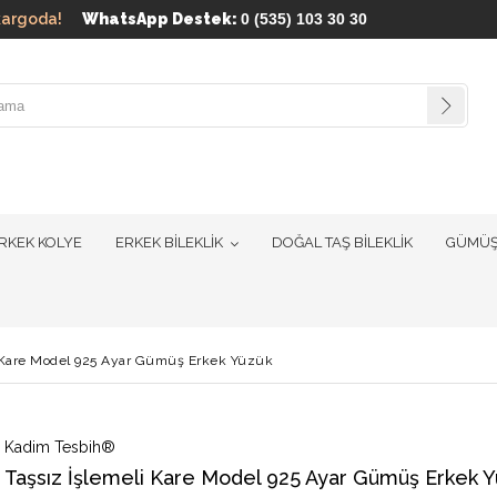
ün kargoda!
WhatsApp Destek:
0 (535) 103 30 30
RKEK KOLYE
ERKEK BİLEKLİK
DOĞAL TAŞ BİLEKLİK
GÜMÜŞ
i Kare Model 925 Ayar Gümüş Erkek Yüzük
Kadim Tesbih®
Taşsız İşlemeli Kare Model 925 Ayar Gümüş Erkek 