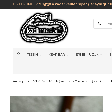
HIZLI GÖNDERİM 15:30'a kadar verilen siparişler aynı g
TESBİH
KEHRİBAR
ERKEK YÜZÜK
E
Anasayfa
>
ERKEK YÜZÜK
>
Taşsız Erkek Yüzük
>
Taşsız İşlemel