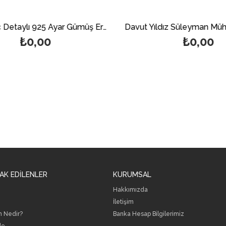
Hz Ali Kılıç Detaylı 925 Ayar Gümüş Erkek Yüzük
₺0,00
₺0,00
AK EDİLENLER
KURUMSAL
Hakkımızda
İletişim
h Nedir?
B
anka Hesap Bilgilerimiz