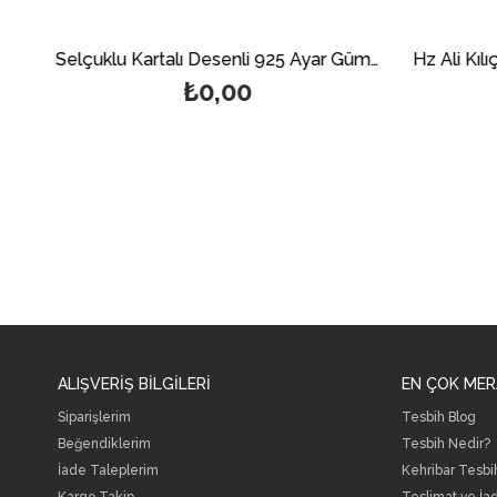
Çiçek Desenli Taşsız 925 Ayar Gümüş Erkek Yüzük
Selçuklu Kartalı Desenli 925 Ayar Gümüş Erkek Yüzük
₺0,00
ALIŞVERİŞ BİLGİLERİ
EN ÇOK MER
Siparişlerim
Tesbih Blog
Beğendiklerim
Tesbih Nedir?
İade Taleplerim
Kehribar Tesbi