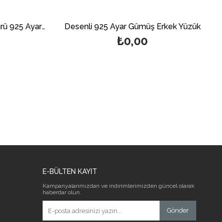
Davut Yıldız Süleyman Mührü 925 Ayar Gümüş Erkek Yüzük
Desenli 925 Ayar Gümüş Erkek Yüzük
₺0,00
E-BÜLTEN KAYIT
Kampanyalarımızdan ve indirimlerimizden güncel olarak
haberdar olun.
Gönder