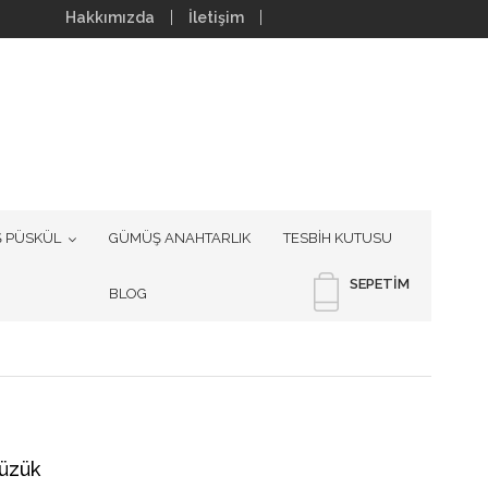
Hakkımızda
İletişim
 PÜSKÜL
GÜMÜŞ ANAHTARLIK
TESBİH KUTUSU
SEPETIM
BLOG
Yüzük