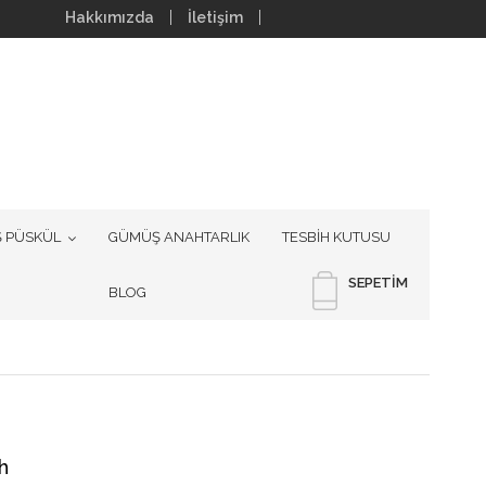
Hakkımızda
İletişim
 PÜSKÜL
GÜMÜŞ ANAHTARLIK
TESBİH KUTUSU
SEPETIM
BLOG
h