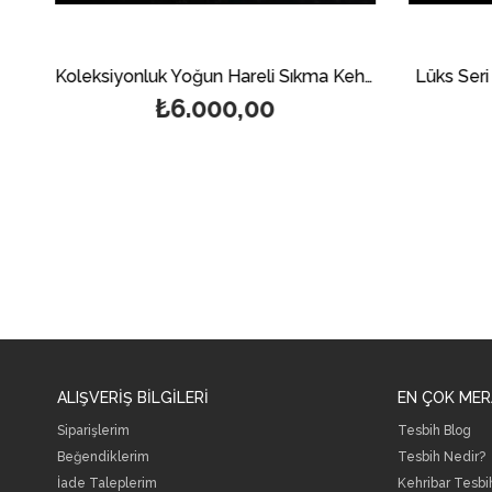
Özel Seri Kesme Kesim Sıkma Kehribar Tesbih
Koleksiyonluk Yoğun Hareli Sıkma Kehribar Tesbih
Lüks Seri 
₺6.000,00
ALIŞVERİŞ BİLGİLERİ
EN ÇOK MER
Siparişlerim
Tesbih Blog
Beğendiklerim
Tesbih Nedir?
İade Taleplerim
Kehribar Tesbi