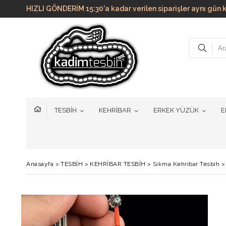
HIZLI GÖNDERİM 15:30'a kadar verilen siparişler aynı g
TESBİH
KEHRİBAR
ERKEK YÜZÜK
E
Anasayfa
>
TESBİH
>
KEHRİBAR TESBİH
>
Sıkma Kehribar Tesbih
>