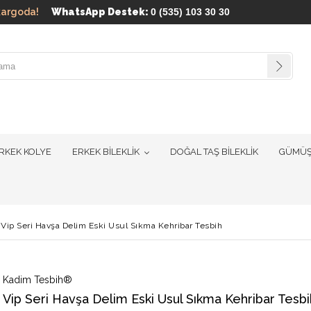
ün kargoda!
WhatsApp Destek:
0 (535) 103 30 30
RKEK KOLYE
ERKEK BİLEKLİK
DOĞAL TAŞ BİLEKLİK
GÜMÜŞ
Vip Seri Havşa Delim Eski Usul Sıkma Kehribar Tesbih
Kadim Tesbih®
Vip Seri Havşa Delim Eski Usul Sıkma Kehribar Tesbi