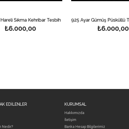
Hareli Sıkma Kehribar Tesbih
₺6.000,00
₺6.000,00
AK EDİLENLER
KURUMSAL
Hakkımızda
İletişim
h Nedir?
B
anka Hesap Bilgilerimiz