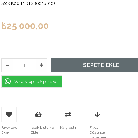
(TSB0016010)
₺25.000,00
Whatsapp İle Sipariş ver
Favorilere
İstek Listeme
Karşılaştır
Fiyat
Ekle
Ekle
Düşünce
Haber Ver