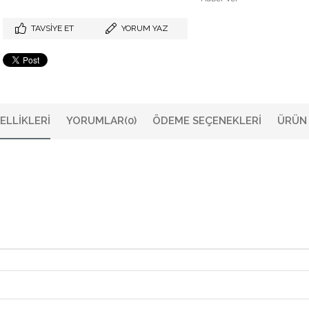
TAVSIYE ET
YORUM YAZ
ELLIKLERI
YORUMLAR
(0)
ÖDEME SEÇENEKLERI
ÜRÜN 