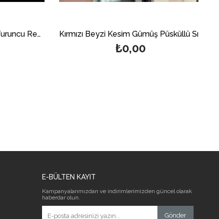
925 Ayar Gümüş Püsküllü Turuncu Renk Sıkma Kehribar Tesbih
Kırmızı Beyzi Kesim Gümüş Püsküllü Sıkma Kehribar Tesbih
₺0,00
E-BÜLTEN KAYIT
Kampanyalarımızdan ve indirimlerimizden güncel olarak
haberdar olun.
Gönder