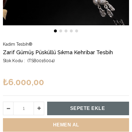
Kadim Tesbih®
Zarif Gümüş Püsküllü Sıkma Kehribar Tesbih
(TSB0016004)
₺6.000,00