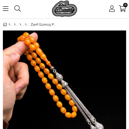
0
Zarif Gümüş Püsküllü Sıkma Kehribar Tesbih