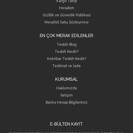
Kargo Takip
Hesabım
Gizlilik ve Güvenlik Politikası
Mesafeli Satış Sözleşmesi
EN ÇOK MERAK EDİLENLER
Tesbih Blog
Tesbih Nedir?
Kehribar Tesbih Nedir?
Teslimat ve İade
KURUMSAL
Hakkımızda
İletişim
B
anka Hesap Bilgilerimiz
E-BÜLTEN KAYIT
Kampanyalarımızdan ve indirimlerimizden güncel olarak haberdar olun.